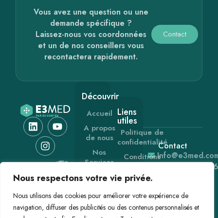
Vous avez une question ou une
demande spécifique ?
Laissez-nous vos coordonnées
Contact
et un de nos conseillers vous
recontactera rapidement.
Découvrir
Liens
Accueil
utiles
A propos
Politique de
de nous
confidentialité
Contact
Nos
Info@e3med.co
Conditions
Services
Générales de
+33 (0) 1 60 2
Vente
Les
Nous respectons votre vie privée.
91 91
gammes
Mentions
Nous utilisons des cookies pour améliorer votre expérience de
légales
Actualités
navigation, diffuser des publicités ou des contenus personnalisés et
Contact