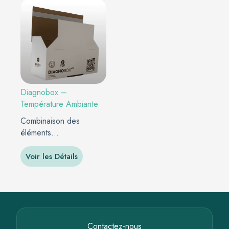
Diagnobox –
Température Ambiante
Combinaison des
éléments
incontournables à l’envoi
d’échantillon…
Voir les Détails
Contactez-nous​