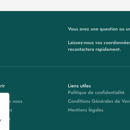
Vous avez une question ou u
Laissez-nous vos coordonnées
recontactera rapidement.
rir
Liens utiles
Politique de confidentialité
os de nous
Conditions Générales de Ven
rvices
Mentions légales
mmes
s
tés