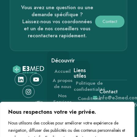
Vous avez une question ou une
demande spécifique ?
Laissez-nous vos coordonnées
Contact
et un de nos conseillers vous
recontactera rapidement.
Découvrir
Liens
Accueil
utiles
A propos
Politique de
de nous
confidentialité
Contact
Nos
Info@e3med.co
Conditions
Services
Générales de
+33 (0) 1 60 2
Vente
Les
Nous respectons votre vie privée.
91 91
gammes
Mentions
Nous utilisons des cookies pour améliorer votre expérience de
légales
Actualités
navigation, diffuser des publicités ou des contenus personnalisés et
Contact