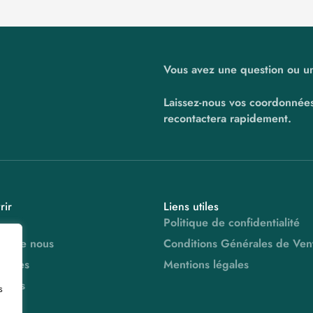
Vous avez une question ou u
Laissez-nous vos coordonnées
recontactera rapidement.
rir
Liens utiles
Politique de confidentialité
os de nous
Conditions Générales de Ven
rvices
Mentions légales
mmes
s
tés