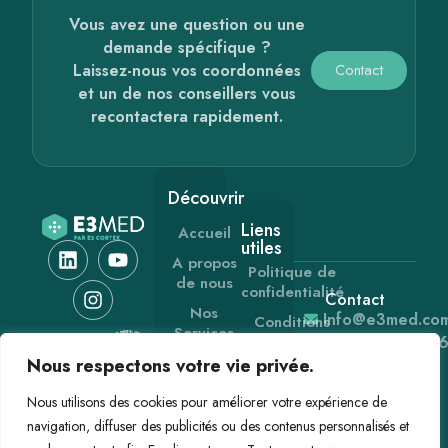
Vous avez une question ou une
demande spécifique ?
Laissez-nous vos coordonnées
Contact
et un de nos conseillers vous
recontactera rapidement.
Découvrir
Liens
Accueil
utiles
A propos
Politique de
de nous
confidentialité
Contact
Nos
Info@e3med.co
Conditions
Services
Générales de
+33 (0) 1 60 2
Vente
Les
Nous respectons votre vie privée.
91 91
gammes
Mentions
Nous utilisons des cookies pour améliorer votre expérience de
légales
Actualités
navigation, diffuser des publicités ou des contenus personnalisés et
Contact