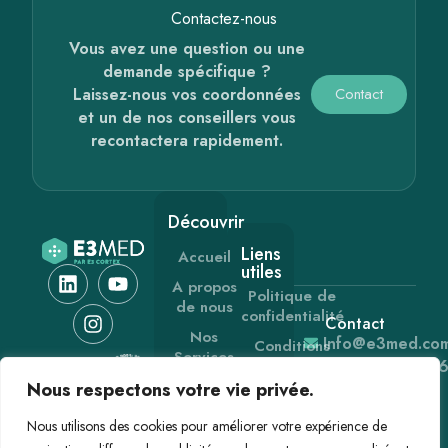
Contactez-nous​
Vous avez une question ou une
demande spécifique ?
Laissez-nous vos coordonnées
Contact
et un de nos conseillers vous
recontactera rapidement.
Découvrir
Liens
Accueil
utiles
A propos
Politique de
de nous
confidentialité
Contact
Nos
Info@e3med.co
Conditions
Services
Générales de
+33 (0) 1 60 2
Vente
Les
Nous respectons votre vie privée.
91 91
gammes
Mentions
Nous utilisons des cookies pour améliorer votre expérience de
légales
Actualités